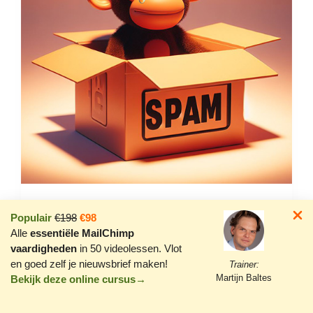
Dit soort Mailchimp
Populair
€198
€98
nieuwsbrieven belandt
Alle
essentiële MailChimp
gegarandeerd in de spam
vaardigheden
in 50 videolessen. Vlot
en goed zelf je nieuwsbrief maken!
Trainer:
Martijn Baltes
Bekijk deze online cursus→
Als je buiten Mailchimp een mooi ontwerp
maakt voor je nieuwsbrief en dit in één