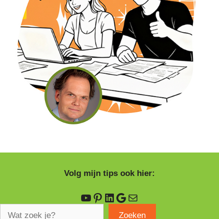
Volg mijn tips ook hier:
YouTube
Pinterest
LinkedIn
Google
E-mail
Z
Zoeken