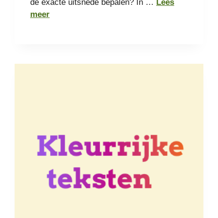
de exacte uitsnede bepalen? In …
Lees
meer