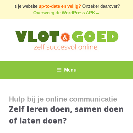
Ga
Is je website
up-to-date en veilig?
Onzeker daarover?
naar
Overweeg de WordPress APK→
de
inhoud
Menu
Hulp bij je online communicatie
Zelf leren doen, samen doen
of laten doen?