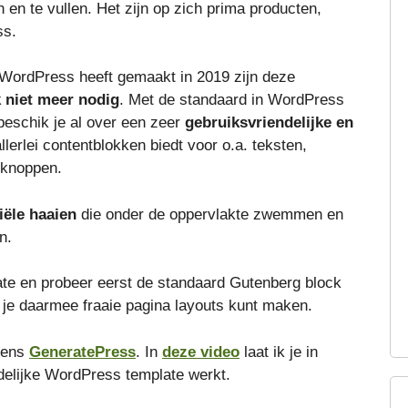
 en te vullen. Het zijn op zich prima producten,
ss.
 WordPress heeft gemaakt in 2019 zijn deze
k niet meer nodig
. Met de standaard in WordPress
eschik je al over een zeer
gebruiksvriendelijke en
allerlei contentblokken biedt voor o.a. teksten,
n knoppen.
iële haaien
die onder de oppervlakte zwemmen en
n.
ate en probeer eerst de standaard Gutenberg block
ot je daarmee fraaie pagina layouts kunt maken.
igens
GeneratePress
. In
deze video
laat ik je in
ndelijke WordPress template werkt.