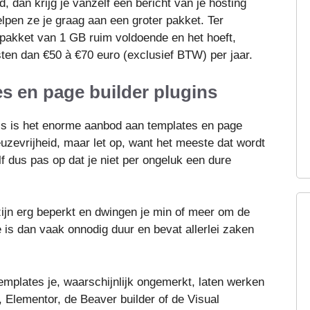
d, dan krijg je vanzelf een bericht van je hosting
lpen ze je graag aan een groter pakket. Ter
g pakket van 1 GB ruim voldoende en het hoeft,
ten dan €50 à €70 euro (exclusief BTW) per jaar.
es en page builder plugins
ss is het enorme aanbod aan templates en page
euzevrijheid, maar let op, want het meeste dat wordt
 dus pas op dat je niet per ongeluk een dure
zijn erg beperkt en dwingen je min of meer om de
e is dan vaak onnodig duur en bevat allerlei zaken
emplates je, waarschijnlijk ongemerkt, laten werken
, Elementor, de Beaver builder of de Visual