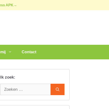
ress APK→
mij
Contact
Ik zoek:
Zoek
naar: