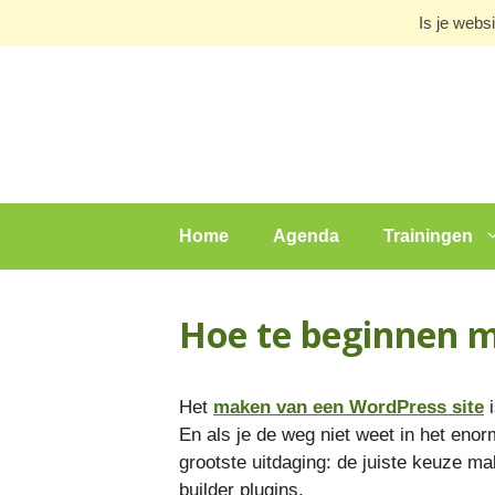
Ga
Is je webs
naar
de
inhoud
Home
Agenda
Trainingen
Hoe te beginnen m
Het
maken van een WordPress site
i
En als je de weg niet weet in het eno
grootste uitdaging: de juiste keuze ma
builder plugins.