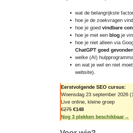
wat de belangrijkste facto
hoe je de zoekvragen vindt
hoe je goed
vindbare con
hoe je met een
blog
je vi
hoe je niet alleen via Go
ChatGPT goed gevonde
welke (AI) hulpprogramma'
en wat je wel en niet moet
website).
Eerstvolgende SEO cursus:
Woensdag 23 september 2026 (1
Live online, kleine groep
€275
€148
Nog 3 plekken beschikbaar→
Voor wie?