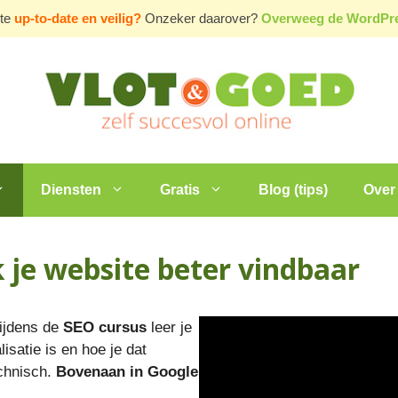
ite
up-to-date en veilig?
Onzeker daarover?
Overweeg de WordP
Diensten
Gratis
Blog (tips)
Over 
 je website beter vindbaar
ijdens de
SEO cursus
leer je
satie is en hoe je dat
echnisch.
Bovenaan in Google