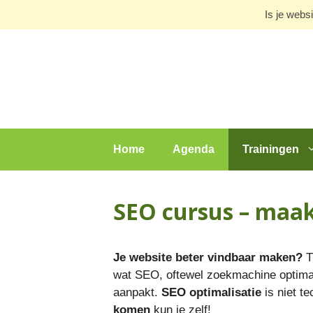
Ga
Is je webs
naar
de
inhoud
Home
Agenda
Trainingen
SEO cursus – maak
Je website beter vindbaar maken?
T
wat SEO, oftewel zoekmachine optimali
aanpakt.
SEO optimalisatie
is niet t
komen
kun je zelf!