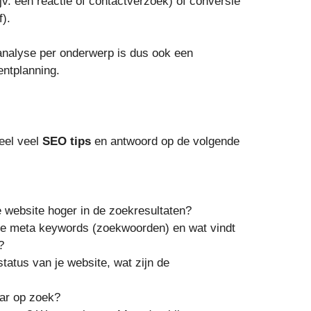
ijv. een reactie of contactverzoek) of conversie
f).
analyse per onderwerp is dus ook een
entplanning.
heel veel
SEO tips
en antwoord op de volgende
 website hoger in de zoekresultaten?
e meta keywords (zoekwoorden) en wat vindt
?
status van je website, wat zijn de
aar op zoek?