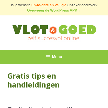
Ga
Is je website
up-to-date en veilig?
Onzeker daarover?
naar
Overweeg de WordPress APK→
de
inhoud
Menu
Gratis tips en
handleidingen