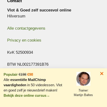
Contact
Vlot & Goed zelf succesvol online
Hilversum
Alle contactgegevens
Privacy en cookies
KvK 52500934
BTW NL002177391B76
Populair
€198
€98
Gratis tips
Alle
essentiële MailChimp
vaardigheden
in 50 videolessen. Vlot
Ontvang ongeveer 1x per maand handige
en goed zelf je nieuwsbrief maken!
Trainer:
WordPress, MailChimp en SEO tips in je mailbox:
Martijn Baltes
Bekijk deze online cursus→
Aanmelden nieuwsbrief »