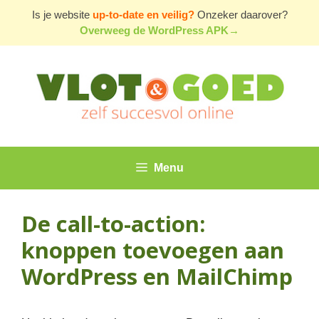
Ga
Is je website
up-to-date en veilig?
Onzeker daarover?
naar
Overweeg de WordPress APK→
de
inhoud
Menu
De call-to-action:
knoppen toevoegen aan
WordPress en MailChimp