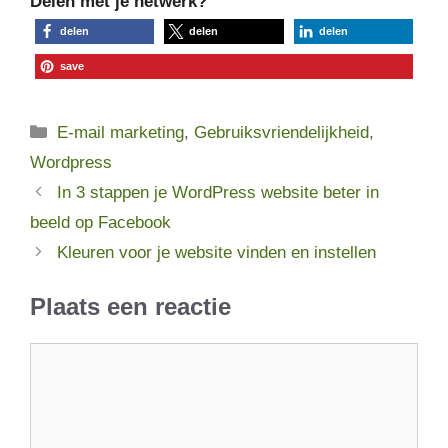
Delen met je netwerk?
delen
delen
delen
save
Categorieën
E-mail marketing
,
Gebruiksvriendelijkheid
,
Wordpress
In 3 stappen je WordPress website beter in
beeld op Facebook
Kleuren voor je website vinden en instellen
Plaats een reactie
Reactie