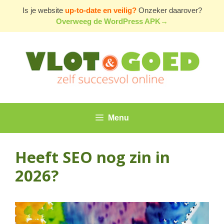
Ga
Is je website
up-to-date en veilig?
Onzeker daarover?
naar
Overweeg de WordPress APK→
de
inhoud
Menu
Heeft SEO nog zin in
2026?