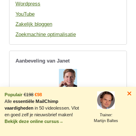
Wordpress
YouTube
Zakelijk bloggen
Zoekmachine optimalisatie
Aanbeveling van Janet
Populair
€198
€98
Janet Dunning
Alle
essentiële MailChimp
- Eigenaar look4more
vaardigheden
in 50 videolessen. Vlot
Martijn ondersteunt look4more als sinds 8 jaar met het
en goed zelf je nieuwsbrief maken!
Trainer:
inrichten, ontwerpen en op niveau houden van de
Martijn Baltes
Bekijk deze online cursus→
website; www.look4more.nl. Recent heeft Martijn in
korte tijd mijn site overgezet naar Wordpress en er
voor gezorgd dat de look-and-feel weer helemaal van