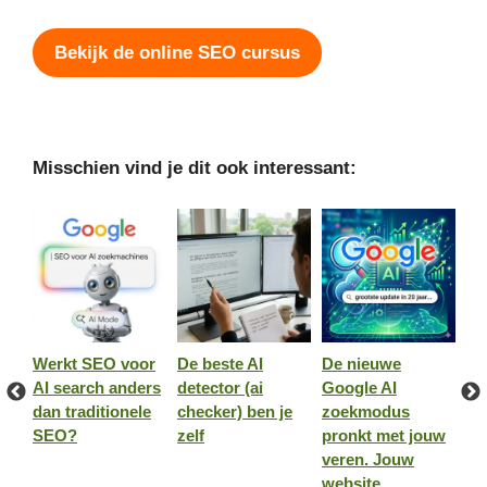
Bekijk de online SEO cursus
Misschien vind je dit ook interessant:
Werkt SEO voor
De beste AI
De nieuwe
NI
AI search anders
detector (ai
Google AI
Ba
dan traditionele
checker) ben je
zoekmodus
vo
SEO?
zelf
pronkt met jouw
co
veren. Jouw
rs
website
on