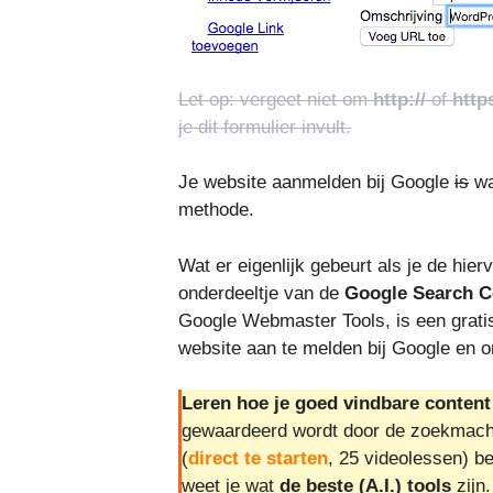
Let op: vergeet niet om
http://
of
https
je dit formulier invult.
Je website aanmelden bij Google
is
wa
methode.
Wat er eigenlijk gebeurt als je de hie
onderdeeltje van de
Google Search C
Google Webmaster Tools, is een grati
website aan te melden bij Google en 
Leren hoe je goed vindbare conten
gewaardeerd wordt door de zoekmachi
(
direct te starten
, 25 videolessen) be
weet je wat
de beste (A.I.) tools
zijn