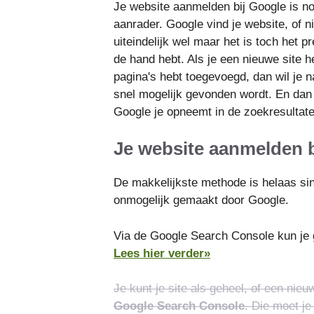
Je website aanmelden bij Google is n
aanrader. Google vind je website, of 
uiteindelijk wel maar het is toch het pre
de hand hebt. Als je een nieuwe site 
pagina's hebt toegevoegd, dan wil je n
snel mogelijk gevonden wordt. En dan 
Google je opneemt in de zoekresultat
Je website aanmelden b
De makkelijkste methode is helaas si
onmogelijk gemaakt door Google.
Via de Google Search Console kun je g
Lees hier verder»
Je kunt je site als geheel, of een ni
Google Search Console
. Die moet je