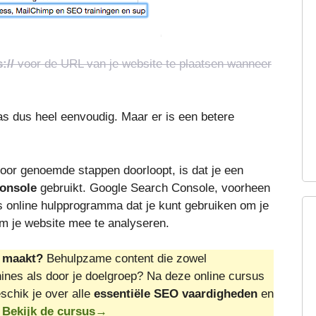
://
voor de URL van je website te plaatsen wanneer
s dus heel eenvoudig. Maar er is een betere
rvoor genoemde stappen doorloopt, is dat je een
onsole
gebruikt. Google Search Console, voorheen
s online hulpprogramma dat je kunt gebruiken om je
om je website mee te analyseren.
t maakt?
Behulpzame content die zowel
nes als door je doelgroep? Na deze online cursus
schik je over alle
essentiële SEO vaardigheden
en
.
Bekijk de cursus→