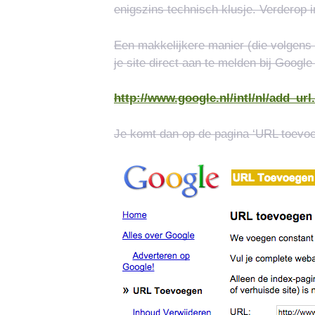
enigszins technisch klusje. Verderop in 
Een makkelijkere manier (die volgens
je site direct aan te melden bij Google
http://www.google.nl/intl/nl/add_url
Je komt dan op de pagina ‘URL toevoe