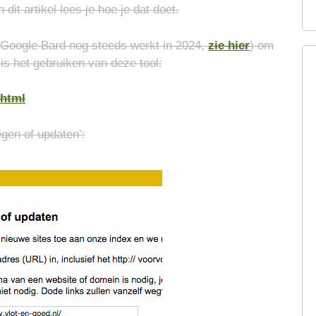
dit artikel lees je hoe je dat doet.
 Google Bard nog steeds werkt in 2024,
zie hier
) om
 is het gebruiken van deze tool:
.html
gen of updaten’: