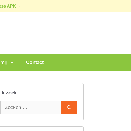
ress APK→
mij
Contact
Ik zoek:
Zoek
naar: