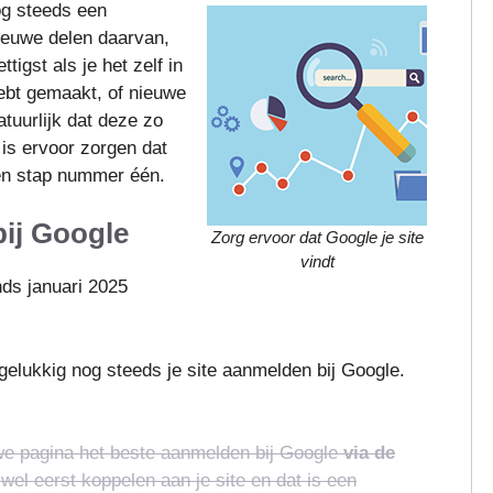
og steeds een
nieuwe delen daarvan,
ttigst als je het zelf in
hebt gemaakt, of nieuwe
atuurlijk dat deze zo
is ervoor zorgen dat
en stap nummer één.
ij Google
Zorg ervoor dat Google je site
vindt
nds januari 2025
elukkig nog steeds je site aanmelden bij Google.
euwe pagina het beste aanmelden bij Google
via de
 wel eerst koppelen aan je site en dat is een