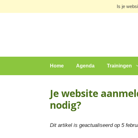
Ga
Is je webs
naar
de
inhoud
Home
Agenda
Trainingen
Je website aanmeld
nodig?
Dit artikel is geactualiseerd op 5 febr