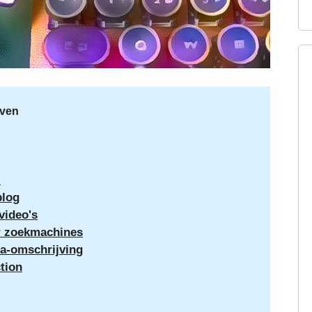
jven
l
blog
video's
or zoekmachines
ta-omschrijving
ction