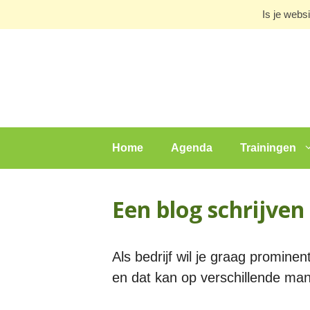
Ga
Is je webs
naar
de
inhoud
Home
Agenda
Trainingen
Een blog schrijven 
Als bedrijf wil je graag promine
en dat kan op verschillende man