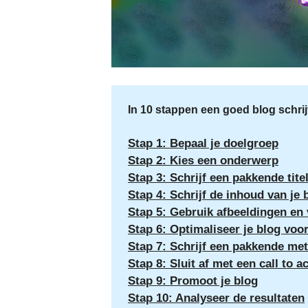
In 10 stappen een goed blog schri
Stap 1: Bepaal je doelgroep
Stap 2: Kies een onderwerp
Stap 3: Schrijf een pakkende tite
Stap 4: Schrijf de inhoud van je 
Stap 5: Gebruik afbeeldingen en 
Stap 6: Optimaliseer je blog vo
Stap 7: Schrijf een pakkende me
Stap 8: Sluit af met een call to a
Stap 9: Promoot je blog
Stap 10: Analyseer de resultaten