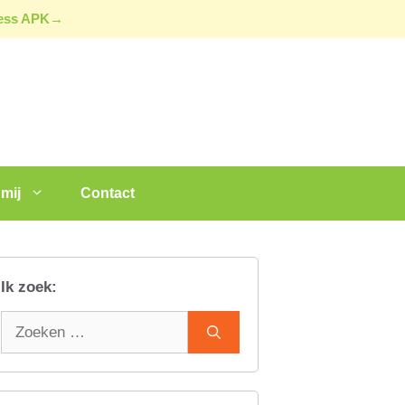
ress APK→
mij
Contact
Ik zoek:
Zoek
naar: