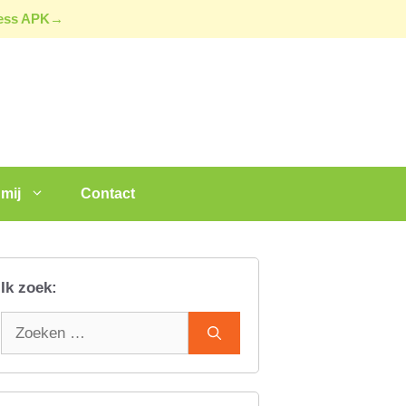
ress APK→
mij
Contact
Ik zoek:
Zoek
naar: