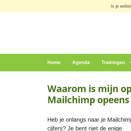
Ga
Is je webs
naar
de
inhoud
Home
Agenda
Trainingen
Waarom is mijn op
Mailchimp opeens 
Heb je onlangs naar je Mailchi
cijfers? Je bent niet de enige.