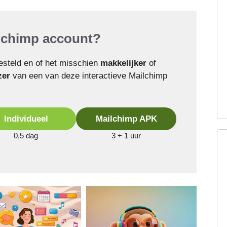
ilchimp account?
ngesteld en of het misschien
makkelijker
of
zer
van een van deze interactieve Mailchimp
Individueel
Mailchimp APK
0,5 dag
3 + 1 uur