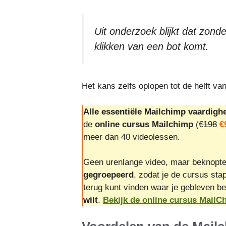
Uit onderzoek blijkt dat zond
klikken van een bot komt.
Het kans zelfs oplopen tot de helft van
Alle essentiële Mailchimp vaardigh
de
online cursus Mailchimp
(
€198
€
meer dan 40 videolessen.
Geen urenlange video, maar beknopt
gegroepeerd
, zodat je de cursus sta
terug kunt vinden waar je gebleven be
wilt
.
Bekijk de online cursus Mail