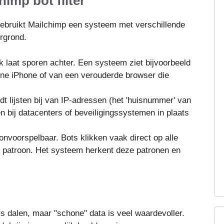
imp bot filter
gebruikt Mailchimp een systeem met verschillende
ergrond.
k laat sporen achter. Een systeem ziet bijvoorbeeld
rne iPhone of van een verouderde browser die
t lijsten bij van IP-adressen (het 'huisnummer' van
en bij datacenters of beveiligingssystemen in plaats
nvoorspelbaar. Bots klikken vaak direct op alle
st patroon. Het systeem herkent deze patronen en
ers dalen, maar "schone" data is veel waardevoller.