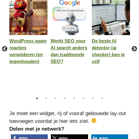
WordPress spam
Werkt SEO voor
De beste AI
De
n
reacties
AI search anders
detector (ai
Go
verwijderen (en
dan traditionele
checker) ben je
zo
tegenhouden)
SEO?
zelf
pr
ve
we
be
ni
Je moet een widget, rij of vooraf gebouwde lay-out
toevoegen voordat je hier iets ziet.
Delen met je netwerk?
delen
delen
delen