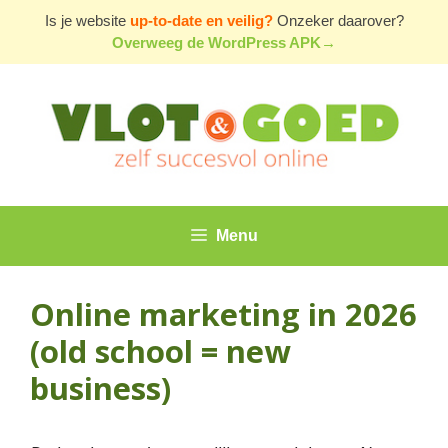
Ga
Is je website
up-to-date en veilig?
Onzeker daarover?
naar
Overweeg de WordPress APK→
de
inhoud
Menu
Online marketing in 2026
(old school = new
business)