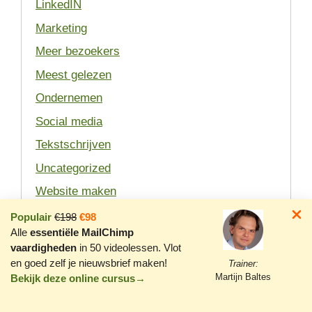
LinkedIN
Marketing
Meer bezoekers
Meest gelezen
Ondernemen
Social media
Tekstschrijven
Uncategorized
Website maken
Wordpress
Populair
€198
€98
Alle
essentiële MailChimp
YouTube
vaardigheden
in 50 videolessen. Vlot
Zakelijk bloggen
en goed zelf je nieuwsbrief maken!
Trainer:
Martijn Baltes
Bekijk deze online cursus→
Zoekmachine optimalisatie