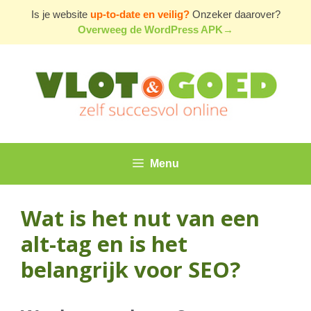
Ga
Is je website
up-to-date en veilig?
Onzeker daarover?
naar
Overweeg de WordPress APK→
de
inhoud
Menu
Wat is het nut van een
alt-tag en is het
belangrijk voor SEO?