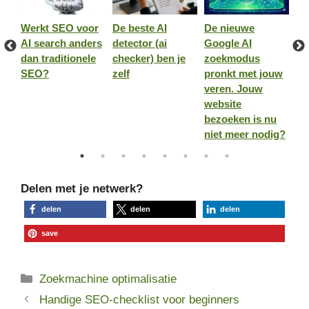
Werkt SEO voor
De beste AI
De nieuwe
NI
AI search anders
detector (ai
Google AI
Ba
jes
dan traditionele
checker) ben je
zoekmodus
vo
SEO?
zelf
pronkt met jouw
co
veren. Jouw
rs
website
on
bezoeken is nu
niet meer nodig?
Delen met je netwerk?
delen
delen
delen
save
Categorieën
Zoekmachine optimalisatie
Handige SEO-checklist voor beginners