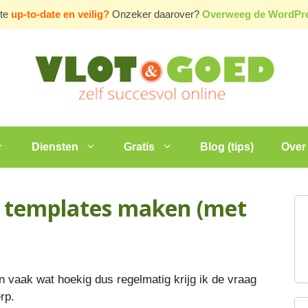
ite
up-to-date en veilig?
Onzeker daarover?
Overweeg de WordP
Diensten
Gratis
Blog (tips)
Over 
 templates maken (met
 vaak wat hoekig dus regelmatig krijg ik de vraag
rp.