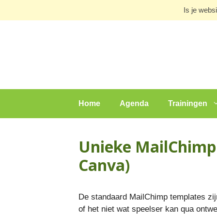
Ga
Is je webs
naar
de
inhoud
Home
Agenda
Trainingen
Unieke MailChimp
Canva)
De standaard MailChimp templates zijn
of het niet wat speelser kan qua ontwe