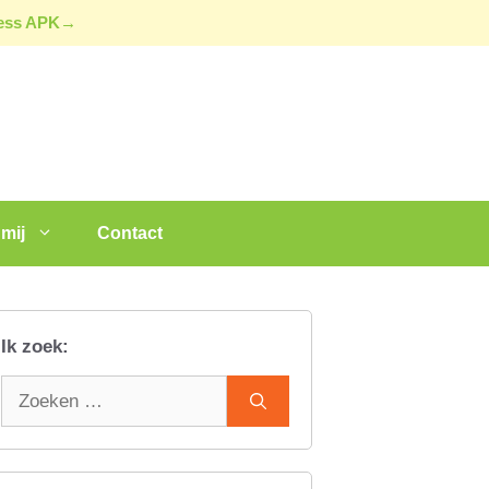
ress APK→
mij
Contact
Ik zoek:
Zoek
naar: