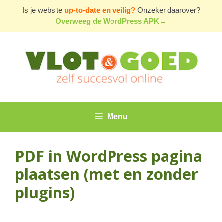
Ga
Is je website
up-to-date en veilig?
Onzeker daarover?
naar
Overweeg de WordPress APK→
de
inhoud
Menu
PDF in WordPress pagina
plaatsen (met en zonder
plugins)