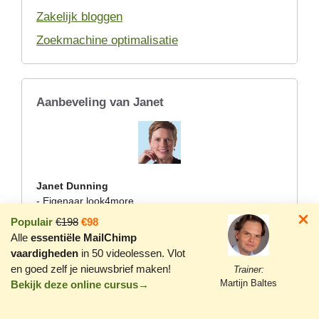
Zakelijk bloggen
Zoekmachine optimalisatie
Aanbeveling van Janet
Janet Dunning
- Eigenaar look4more
Martijn ondersteunt look4more als sinds 8 jaar met het
Populair
€198
€98
inrichten, ontwerpen en op niveau houden van de
Alle
essentiële MailChimp
website; www.look4more.nl. Recent heeft Martijn in
vaardigheden
in 50 videolessen. Vlot
korte tijd mijn site overgezet naar Wordpress en er
en goed zelf je nieuwsbrief maken!
Trainer:
voor gezorgd dat de look-and-feel weer helemaal van
Martijn Baltes
Bekijk deze online cursus→
deze tijd is en perfect aansluit bij mijn diensten. Martijn
is altijd snel beschikbaar, weet techniek in begrijpelijke