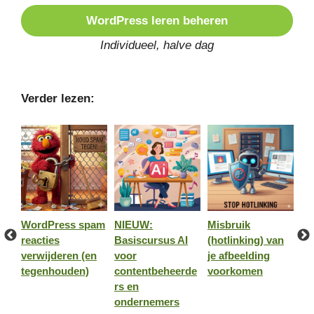
WordPress leren beheren
Individueel, halve dag
Verder lezen:
WordPress spam
NIEUW:
Misbruik
Wo
je
reacties
Basiscursus AI
(hotlinking) van
st
ac
verwijderen (en
voor
je afbeelding
pl
tegenhouden)
contentbeheerde
voorkomen
(e
rs en
al
ondernemers
vo