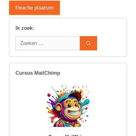
Ik zoek:
Zoek
naar:
Cursus MailChimp