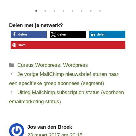
An
Delen met je netwerk?
delen
delen
delen
save
Categorieën
Cursus Wordpress
,
Wordpress
Je vorige MailChimp nieuwsbrief sturen naar
een specifieke groep abonnees (segment)
Uitleg Mailchimp subscription status (voorheen
emailmarketing status)
Jos van den Broek
23 maart 2017 om 20:15