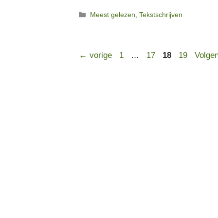
Categorieën
Meest gelezen
,
Tekstschrijven
Pagina
Pagina
Pagina
Pagina
←
vorige
1
…
17
18
19
Volge