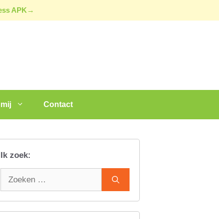
ress APK→
mij
Contact
Ik zoek:
Zoek
naar: