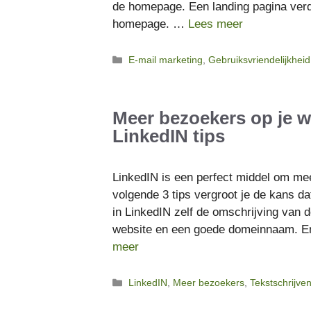
de homepage. Een landing pagina verd
homepage. …
Lees meer
Categorieën
E-mail marketing
,
Gebruiksvriendelijkheid
Meer bezoekers op je w
LinkedIN tips
LinkedIN is een perfect middel om mee
volgende 3 tips vergroot je de kans d
in LinkedIN zelf de omschrijving van 
website en een goede domeinnaam. En n
meer
Categorieën
LinkedIN
,
Meer bezoekers
,
Tekstschrijve