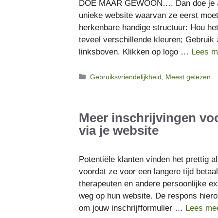
DOE MAAR GEWOON…. Dan doe je a
unieke website waarvan ze eerst moet
herkenbare handige structuur: Hou het 
teveel verschillende kleuren; Gebruik 
linksboven. Klikken op logo …
Lees m
Categorieën
Gebruiksvriendelijkheid
,
Meest gelezen
Meer inschrijvingen v
via je website
Potentiële klanten vinden het prettig a
voordat ze voor een langere tijd betaa
therapeuten en andere persoonlijke e
weg op hun website. De respons hierop 
om jouw inschrijfformulier …
Lees me