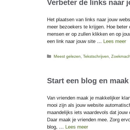
Verbeter de links naar 
Het plaatsen van links naar jouw web
meer bezoekers te krijgen. Hoe beter d
mensen er op zullen klikken en op jou
een link naar jouw site …
Lees meer
Categorieën
Meest gelezen
,
Tekstschrijven
,
Zoekmachi
Start een blog en maak
Van vrienden maak je makkelijker kla
mooi zijn als jouw website automatisc
maandelijks iets waardevols dat jouw d
Daar maak je vrienden mee. Zorg erv
blog, …
Lees meer