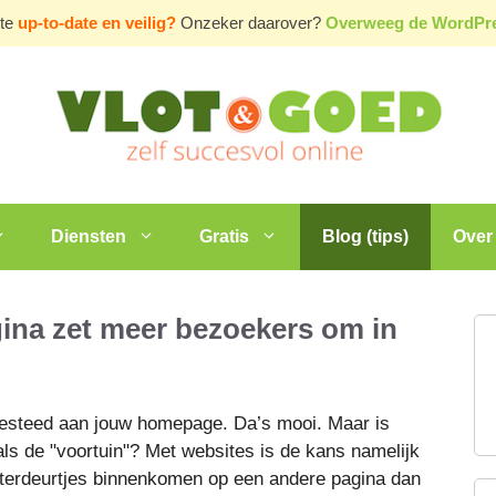
ite
up-to-date en veilig?
Onzeker daarover?
Overweeg de WordP
Diensten
Gratis
Blog (tips)
Over 
ina zet meer bezoekers om in
 besteed aan jouw homepage. Da’s mooi. Maar is
 als de "voortuin"? Met websites is de kans namelijk
chterdeurtjes binnenkomen op een andere pagina dan