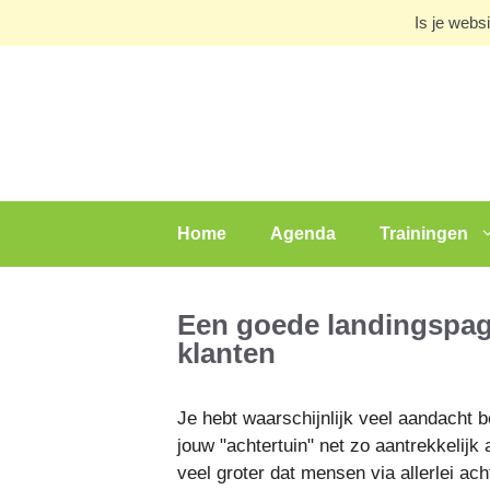
Ga
Is je webs
naar
de
inhoud
Home
Agenda
Trainingen
Een goede landingspag
klanten
Je hebt waarschijnlijk veel aandacht
jouw "achtertuin" net zo aantrekkelijk
veel groter dat mensen via allerlei a