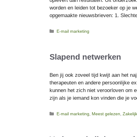
oplevert dan resultaten. Uit onderzoek
worden en leiden tot bezoeker op je w
opgemaakte nieuwsbrieven: 1. Slech
Categorieën
E-mail marketing
Slapend netwerken
Ben jij ook zoveel tijd kwijt aan het
therapeuten en andere persoonlijke ex
kunnen het zich niet veroorloven om e
zijn als je iemand kon vinden die je v
Categorieën
E-mail marketing
,
Meest gelezen
,
Zakelij