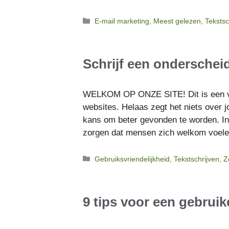
Categorieën
E-mail marketing
,
Meest gelezen
,
Tekstsc
Schrijf een onderschei
WELKOM OP ONZE SITE! Dit is een va
websites. Helaas zegt het niets over j
kans om beter gevonden te worden. In
zorgen dat mensen zich welkom voel
Categorieën
Gebruiksvriendelijkheid
,
Tekstschrijven
,
Z
9 tips voor een gebruik