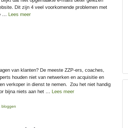
 blijkt dat niet opgemaakte e-mails beter gelezen
ebsite. Dit zijn 4 veel voorkomende problemen met
te …
Lees meer
 najagen van klanten? De meeste ZZP-ers, coaches,
perts houden niet van netwerken en acquisitie en
en verkoper in dienst te nemen. Zou het niet handig
oor bijna niets aan het …
Lees meer
k bloggen