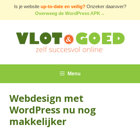
Ga
Is je website
up-to-date en veilig?
Onzeker daarover?
naar
Overweeg de WordPress APK→
de
inhoud
Menu
Webdesign met
WordPress nu nog
makkelijker