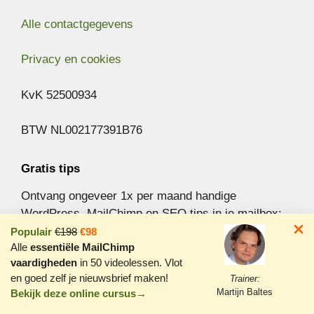
Alle contactgegevens
Privacy en cookies
KvK 52500934
BTW NL002177391B76
Gratis tips
Ontvang ongeveer 1x per maand handige
WordPress, MailChimp en SEO tips in je mailbox:
Populair
€198
€98
Alle
essentiële MailChimp
Aanmelden nieuwsbrief »
vaardigheden
in 50 videolessen. Vlot
en goed zelf je nieuwsbrief maken!
Trainer:
Martijn Baltes
Bekijk deze online cursus→
© Vlot & Goed 2026