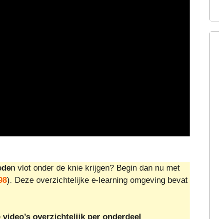
ede
n vlot onder de knie krijgen? Begin dan nu met
98
). Deze overzichtelijke e-learning omgeving bevat
e
video’s overzichtelijk per onderdeel