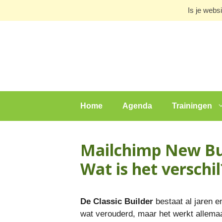
Ga
Is je webs
naar
de
inhoud
Home
Agenda
Trainingen
Mailchimp New Buil
Wat is het verschil
De Classic Builder
bestaat al jaren e
wat verouderd, maar het werkt allemaa