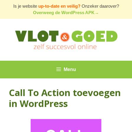
Ga
Is je website
up-to-date en veilig?
Onzeker daarover?
naar
Overweeg de WordPress APK→
de
inhoud
Menu
Call To Action toevoegen
in WordPress