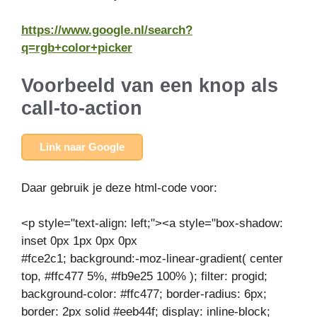
https://www.google.nl/search?
q=rgb+color+picker
Voorbeeld van een knop als
call-to-action
Link naar Google
Daar gebruik je deze html-code voor:
<p style="text-align: left;"><a style="box-shadow:
inset 0px 1px 0px 0px
#fce2c1; background:-moz-linear-gradient( center
top, #ffc477 5%, #fb9e25 100% ); filter: progid;
background-color: #ffc477; border-radius: 6px;
border: 2px solid #eeb44f; display: inline-block;