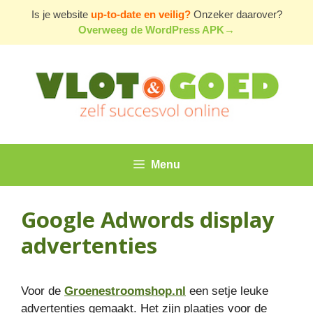
Ga
Is je website
up-to-date en veilig?
Onzeker daarover?
naar
Overweeg de WordPress APK→
de
inhoud
Menu
Google Adwords display
advertenties
Voor de
Groenestroomshop.nl
een setje leuke
advertenties gemaakt. Het zijn plaatjes voor de