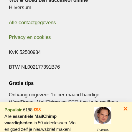
Vlot & Goed zelf succesvol online
Hilversum
Alle contactgegevens
Privacy en cookies
KvK 52500934
BTW NL002177391B76
Gratis tips
Ontvang ongeveer 1x per maand handige
WordPress, MailChimp en SEO tips in je mailbox:
Populair
€198
€98
Alle
essentiële MailChimp
Aanmelden nieuwsbrief »
vaardigheden
in 50 videolessen. Vlot
en goed zelf je nieuwsbrief maken!
Trainer: