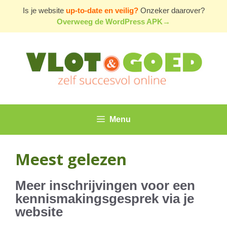
Ga
Is je website
up-to-date en veilig?
Onzeker daarover?
naar
Overweeg de WordPress APK→
de
inhoud
Menu
Meest gelezen
Meer inschrijvingen voor een
kennismakingsgesprek via je
website