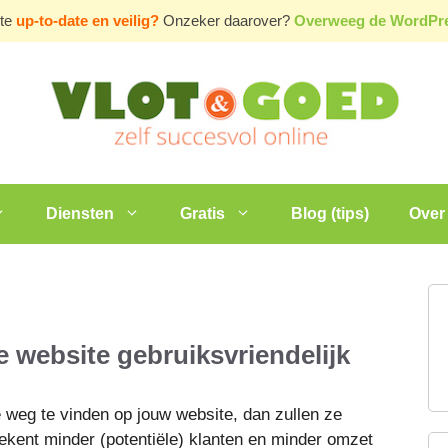
ite
up-to-date en veilig?
Onzeker daarover?
Overweeg de WordP
Diensten
Gratis
Blog (tips)
Over 
e website gebruiksvriendelijk
e weg te vinden op jouw website, dan zullen ze
ekent minder (potentiële) klanten en minder omzet