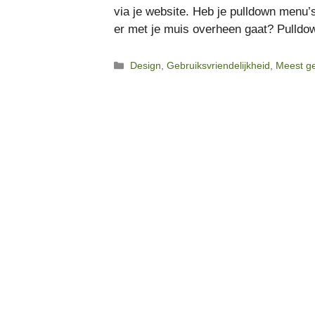
via je website. Heb je pulldown menu’s
er met je muis overheen gaat? Pulld
Categorieën
Design
,
Gebruiksvriendelijkheid
,
Meest g