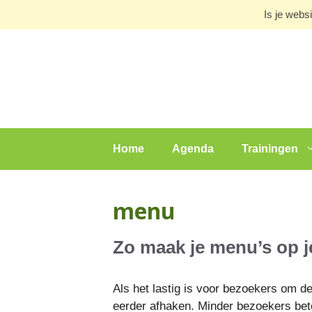
Ga
Is je webs
naar
de
inhoud
Home
Agenda
Trainingen
menu
Zo maak je menu’s op j
Als het lastig is voor bezoekers om d
eerder afhaken. Minder bezoekers bet