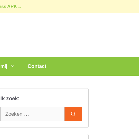
ress APK→
mij
Contact
Ik zoek:
Zoek
naar: